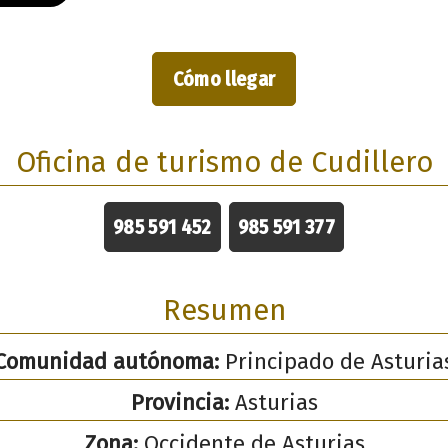
Cómo llegar
Oficina de turismo de Cudillero
985 591 452
985 591 377
Resumen
Comunidad autónoma:
Principado de Asturia
Provincia:
Asturias
Zona:
Occidente de Asturias