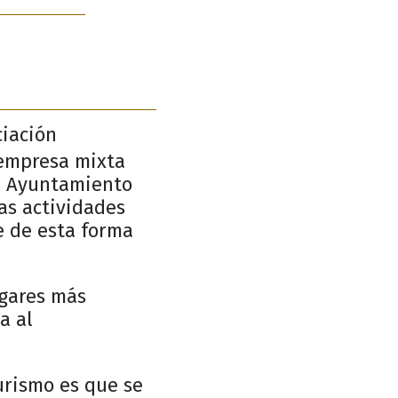
ciación
 empresa mixta
el Ayuntamiento
las actividades
e de esta forma
ugares más
a al
urismo es que se