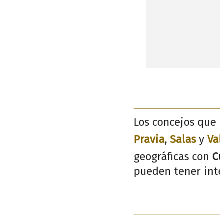
Los concejos que 
Pravia
,
Salas
y
Va
geográficas con
C
pueden tener inte