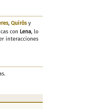
eres
,
Quirós
y
icas con
Lena
, lo
er interacciones
as.