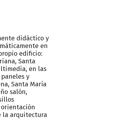
ente didáctico y
temáticamente en
ropio edificio:
uriana, Santa
ltimedia, en las
 paneles y
ena, Santa María
ño salón,
illos
 orientación
e la arquitectura